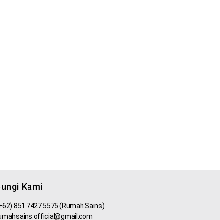
ungi Kami
+62) 851 7427 5575 (Rumah Sains)
umahsains.official@gmail.com